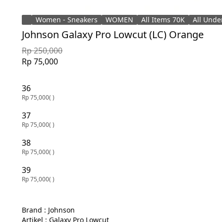
Women - Sneakers
WOMEN
All Items 70K
All Unde
Johnson Galaxy Pro Lowcut (LC) Orange
Rp 250,000
Rp 75,000
36
Rp 75,000
( )
37
Rp 75,000
( )
38
Rp 75,000
( )
39
Rp 75,000
( )
Brand : Johnson 

Artikel : Galaxy Pro Lowcut
